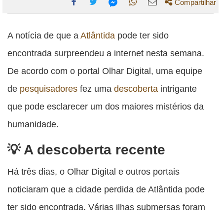
Compartilhar
Compartilhe
Compartilhe
Compartilhe
Compartilhe
Compartilhe
esta
esta
esta
esta
A notícia de que a
Atlântida
pode ter sido
esta
publicação
publicação
publicação
publicação
publicação
encontrada surpreendeu a internet nesta semana.
com
com
com
com
com
De acordo com o portal Olhar Digital, uma equipe
Facebook
Twitter
WhatsApp
Email
Messenger
de
pesquisadores
fez uma
descoberta
intrigante
que pode esclarecer um dos maiores mistérios da
humanidade.
A descoberta recente
Há três dias, o Olhar Digital e outros portais
noticiaram que a cidade perdida de Atlântida pode
ter sido encontrada. Várias ilhas submersas foram