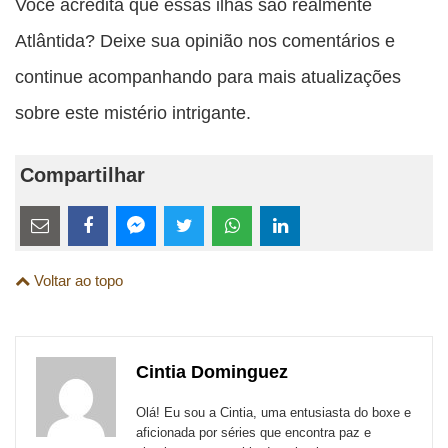
Você acredita que essas ilhas são realmente
Atlântida? Deixe sua opinião nos comentários e
continue acompanhando para mais atualizações
sobre este mistério intrigante.
Compartilhar
Estes
links
Compartilhe
Compartilhe
Compartilhe
Compartilhe
Compartilhe
Compartilhe
são
Voltar ao topo
esta
esta
esta
esta
esta
esta
para
publicação
publicação
publicação
publicação
publicação
publicação
links
com
com
com
com
com
com
de
Cintia Dominguez
Email
Facebook
Twitter
WhatsApp
LinkedIn
Messenger
sites
Olá! Eu sou a Cintia, uma entusiasta do boxe e
externos
aficionada por séries que encontra paz e