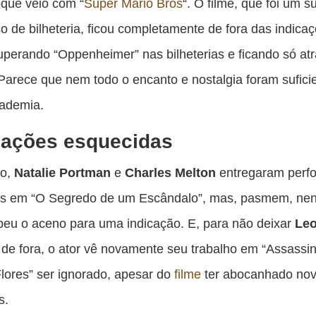
que veio com “
Super Mario Bros
“. O filme, que foi um 
o de bilheteria, ficou completamente de fora das indicaç
erando “Oppenheimer” nas bilheterias e ficando só atr
 Parece que nem todo o encanto e nostalgia foram sufici
cademia.
uações esquecidas
so,
Natalie Portman
e
Charles Melton
entregaram perf
s em “O Segredo de um Escândalo”, mas, pasmem, ne
beu o aceno para uma indicação. E, para não deixar
Le
de fora, o ator vê novamente seu trabalho em “Assassi
lores” ser ignorado, apesar do
filme
ter abocanhado no
s.