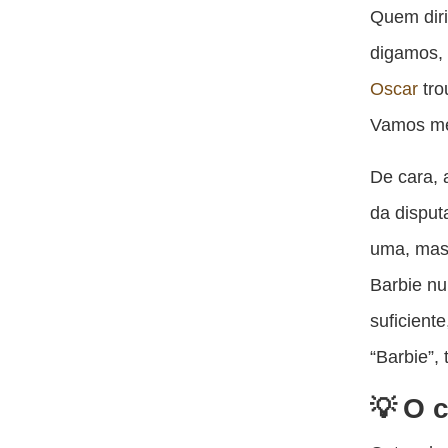
Quem diri
digamos, 
Oscar
tro
Vamos mer
De cara, 
da disput
uma, ma
Barbie nu
suficient
“Barbie”,
O c