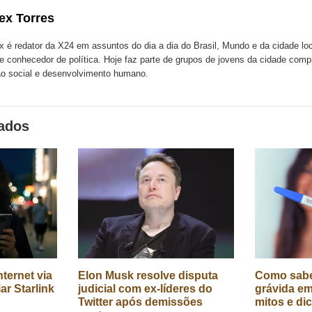
com
com
m
ex Torres
k
Twitter
LinkedIn
ssenger
x é redator da X24 em assuntos do dia a dia do Brasil, Mundo e da cidade l
te conhecedor de política. Hoje faz parte de grupos de jovens da cidade com
o social e desenvolvimento humano.
nados
ternet via
Elon Musk resolve disputa
Como sabe
iar Starlink
judicial com ex-líderes do
grávida em
Twitter após demissões
mitos e di