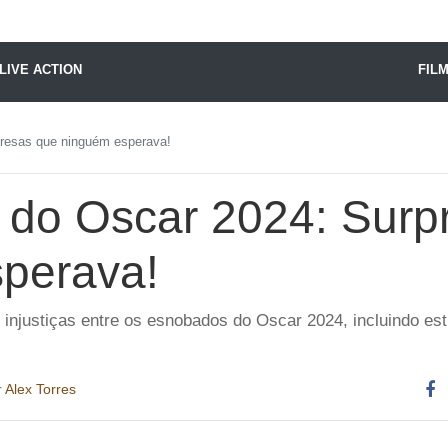
X24 Notícias
LIVE ACTION
FIL
resas que ninguém esperava!
do Oscar 2024: Surp
perava!
 injustiças entre os esnobados do Oscar 2024, incluindo e
r
Alex Torres
Co