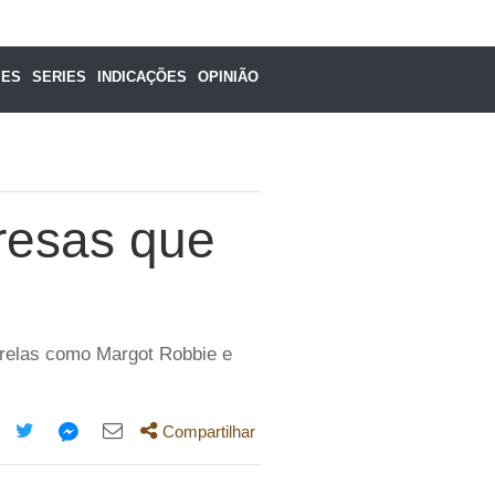
MES
SERIES
INDICAÇÕES
OPINIÃO
resas que
strelas como Margot Robbie e
Compartilhar
mpartilhe
Compartilhe
Compartilhe
Compartilhe