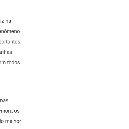
iz na
 fenômeno
portantes,
anhas
om todos
 nas
emora os
ndo melhor