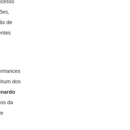
sucesso
ões,
ás de
entes
ormances
nhum dos
onardo
nos da
ve