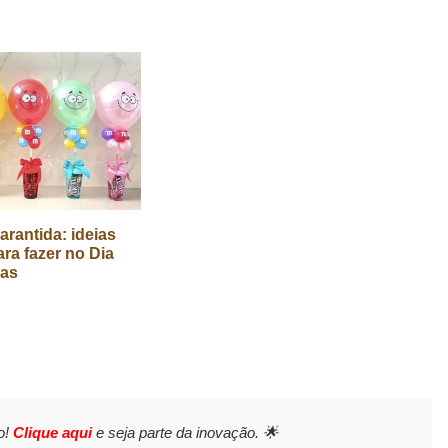
arantida: ideias
ara fazer no Dia
ças
o!
Clique aqui
e seja parte da inovação. 🌟