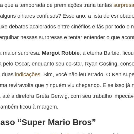
es
a que a temporada de premiações traria tantas
surpres
pu
alguns olhares confusos? Esse ano, a lista de esnobad
c
uxe debates acalorados entre cinéfilos e fãs por todo o
F
gulhar nessas surpresas e tentar entender o que acon
a maior surpresa:
Margot Robbie
, a eterna Barbie, ficou
a pelo Oscar, enquanto seu co-star, Ryan Gosling, cons
s duas
indicações
. Sim, você não leu errado. O Ken sup
ma reviravolta que ninguém viu chegando. E se isso já 
e, até a diretora Greta Gerwig, com seu trabalho impecá
 também ficou à margem.
aso “Super Mario Bros”