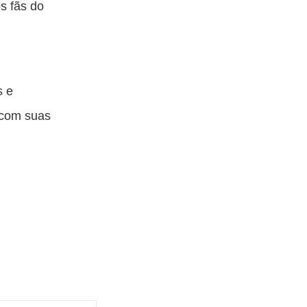
s fãs do
s e
a com suas