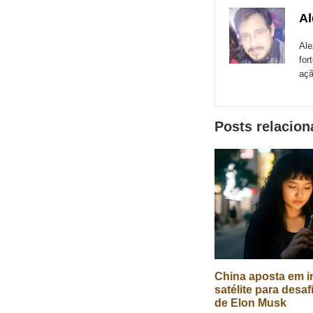
com
com
co
Al
de
Email
Faceboo
Me
sites
Ale
for
externos
açã
de
redes
Posts relacio
sociais
China aposta em in
satélite para desaf
de Elon Musk