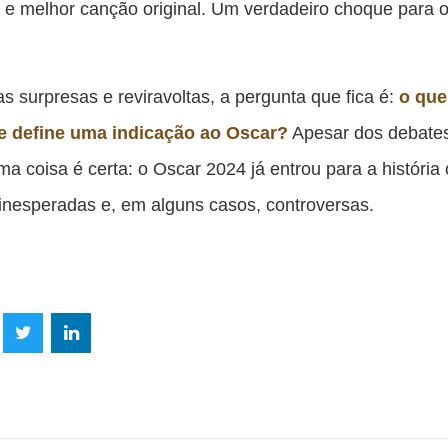
e melhor canção original. Um verdadeiro choque para o
s surpresas e reviravoltas, a pergunta que fica é:
o que
e define uma indicação ao Oscar?
Apesar dos debate
uma coisa é certa: o Oscar 2024 já entrou para a históri
inesperadas e, em alguns casos, controversas.
lhe
Compartilhe
Compartilhe
mpartilhe
esta
esta
ta
ão
publicação
publicação
blicação