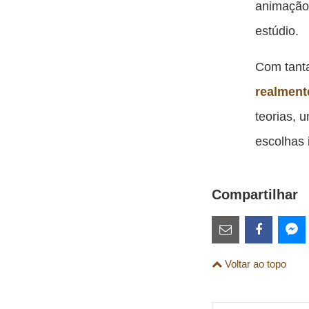
animação 
estúdio.
Com tanta
realment
teorias, 
escolhas 
Compartilhar
Estes
links
Compartilhe
Comparti
Co
Voltar ao topo
são
esta
esta
es
para
publicação
publicaç
pu
links