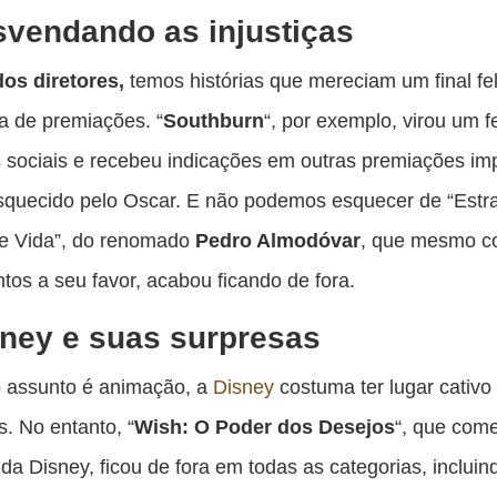
vendando as injustiças
dos diretores,
temos histórias que mereciam um final fel
a de premiações. “
Southburn
“, por exemplo, virou um
 sociais e recebeu indicações em outras premiações im
squecido pelo Oscar. E não podemos esquecer de “Estr
e Vida”, do renomado
Pedro Almodóvar
, que mesmo c
tos a seu favor, acabou ficando de fora.
ney e suas surpresas
 assunto é animação, a
Disney
costuma ter lugar cativo
s. No entanto, “
Wish: O Poder dos Desejos
“, que com
da Disney, ficou de fora em todas as categorias, inclui