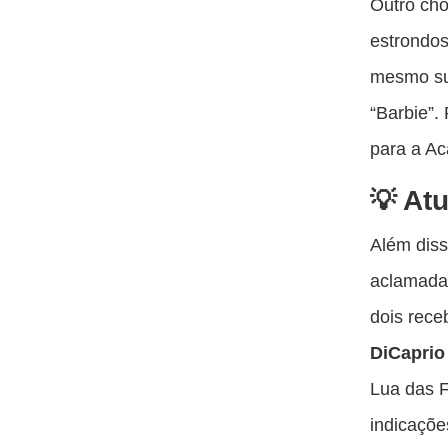
Outro cho
estrondos
mesmo sup
“Barbie”.
para a A
At
Além dis
aclamada
dois rece
DiCaprio
Lua das F
indicaçõe