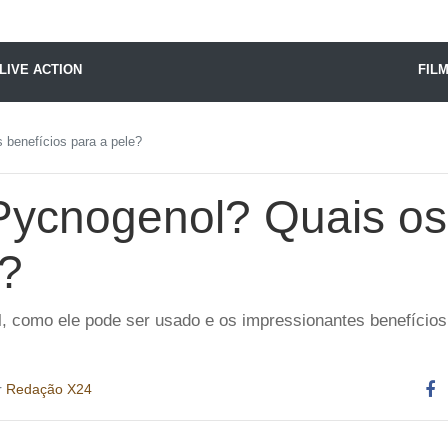
X24 Notícias
LIVE ACTION
FIL
 benefícios para a pele?
Pycnogenol? Quais os
e?
 como ele pode ser usado e os impressionantes benefícios 
r
Redação X24
Co