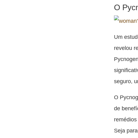
O Pycn
Um estudo
revelou r
Pycnogeno
significa
seguro, u
O Pycnog
de benefí
remédios 
Seja para