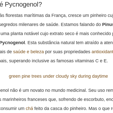
es
é Pycnogenol?
pu
s florestas marítimas da França, cresce um pinheiro cu
c
segredos milenares de saúde. Estamos falando do
Pinu
F
, uma planta notável cujo extrato seco é mais conhecido 
Pycnogenol
. Esta substância natural tem atraído a ate
nais de
saúde e beleza
por suas propriedades
antioxidan
ais, superando inclusive as famosas vitaminas C e E.
enol não é um novato no mundo medicinal. Seu uso re
 marinheiros franceses que, sofrendo de escorbuto, en
 consumir um
chá
feito da casca do pinheiro. Mas o que 