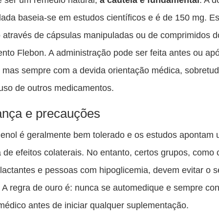
da baseia-se em estudos científicos e é de 150 mg. E
o através de cápsulas manipuladas ou de comprimidos d
to Flebon. A administração pode ser feita antes ou ap
, mas sempre com a devida orientação médica, sobretud
 uso de outros medicamentos.
nça e precauções
enol é geralmente bem tolerado e os estudos apontam 
a de efeitos colaterais. No entanto, certos grupos, como 
 lactantes e pessoas com hipoglicemia, devem evitar o 
 A regra de ouro é: nunca se automedique e sempre co
édico antes de iniciar qualquer suplementação.