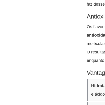
faz desse
Antiox
Os flavo
antioxid
moléculas
O resulta
enquanto 
Vantag
Hidrat
e ácido