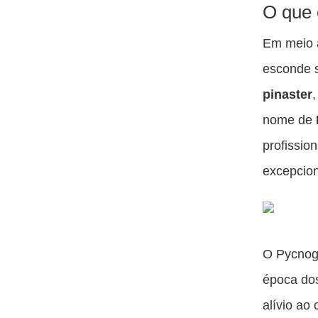
O que 
Em meio à
esconde 
pinaster
nome de
profissio
excepcion
O Pycnog
época dos
alívio ao