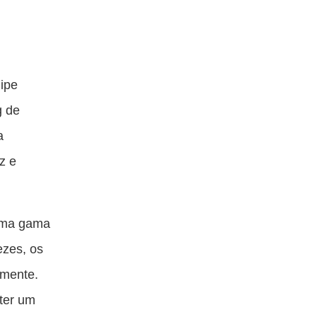
ipe
g de
a
z e
 uma gama
ezes, os
amente.
nter um