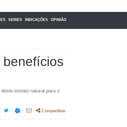
MES
SERIES
INDICAÇÕES
OPINIÃO
 benefícios
deste extrato natural para o
Compartilhar
mpartilhe
Compartilhe
Compartilhe
Compartilhe