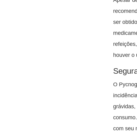
recomenda
ser obtid
medicamen
refeições
houver o
Segura
O Pycnog
incidênci
grávidas,
consumo.
com seu m