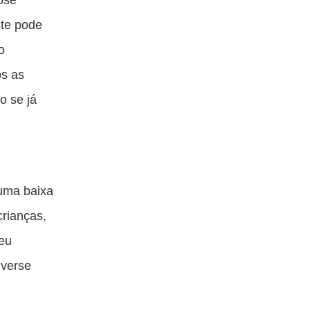
ste pode
o
ós as
o se já
uma baixa
crianças,
seu
nverse