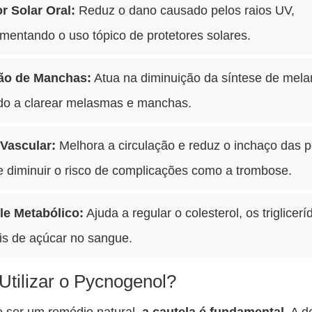
r Solar Oral:
Reduz o dano causado pelos raios UV,
entando o uso tópico de protetores solares.
ão de Manchas:
Atua na diminuição da síntese de mela
do a clarear melasmas e manchas.
Vascular:
Melhora a circulação e reduz o inchaço das p
e diminuir o risco de complicações como a trombose.
le Metabólico:
Ajuda a regular o colesterol, os triglicer
is de açúcar no sangue.
tilizar o Pycnogenol?
 ser um remédio natural,
a cautela é fundamental
. A 