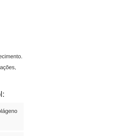
ecimento.
mações,
l:
olágeno