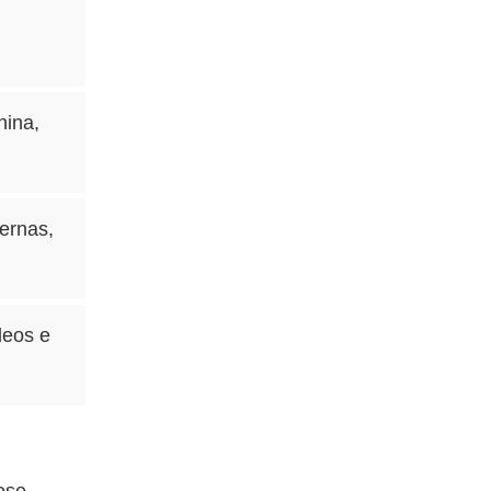
nina,
ernas,
ídeos e
dose