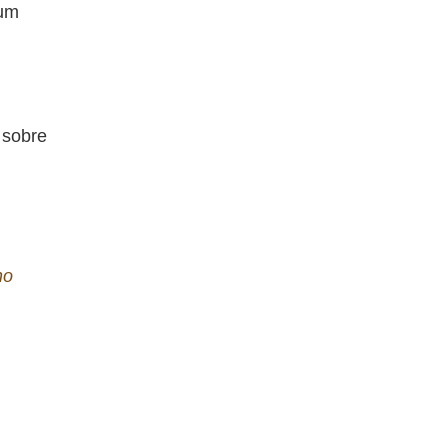
 um
 sobre
no