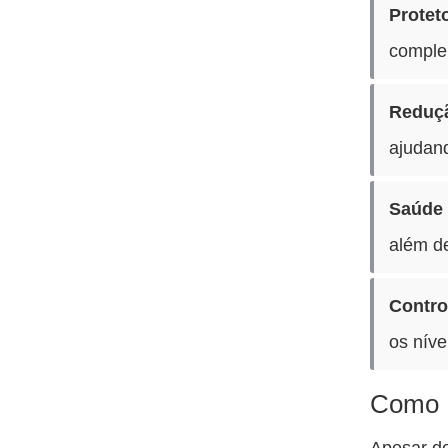
Proteto
complem
Reduç
ajudan
Saúde 
além d
Contro
os níve
Como U
Apesar de