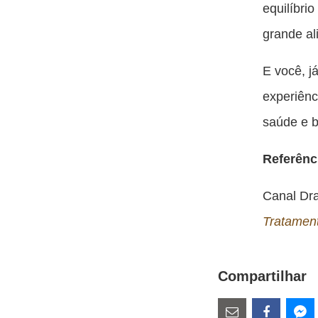
equilíbri
grande al
E você, j
experiên
saúde e b
Referênci
Canal Dr
Tratamen
Compartilhar
Estes