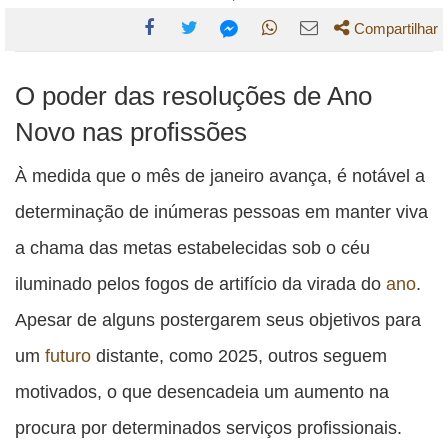
Compartilhar
Compartilhe
Compartilhe
Compartilhe
Compartilhe
Compartilhe
O poder das resoluções de Ano
esta
esta
esta
esta
esta
publicação
publicação
publicação
publicação
publicação
Novo nas profissões
com
com
com
com
com
À medida que o mês de janeiro avança, é notável a
Facebook
Twitter
WhatsApp
Email
Messenger
determinação de inúmeras pessoas em manter viva
a chama das metas estabelecidas sob o céu
iluminado pelos fogos de artifício da virada do
ano
.
Apesar de alguns postergarem seus objetivos para
um
futuro
distante, como 2025, outros seguem
motivados, o que desencadeia um aumento na
procura por determinados serviços profissionais.