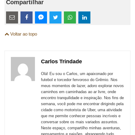
Compartilhar
Estes
links
Compartilhe
Compartilhe
Compartilhe
Compartilhe
Compartilhe
Compartilhe
são
Voltar ao topo
esta
esta
esta
esta
esta
esta
para
publicação
publicação
publicação
publicação
publicação
publicação
links
com
com
com
com
com
com
de
Carlos Trindade
Email
Facebook
Twitter
WhatsApp
LinkedIn
Messenger
sites
Olá! Eu sou o Carlos, um apaixonado por
externos
futebol e torcedor fervoroso do Grêmio. Nos
meus momentos de lazer, adoro explorar novos
de
caminhos em caminhadas ao ar livre, onde
redes
encontro tranquilidade e inspiração. Nos fins de
semana, você pode me encontrar dirigindo pela
sociais
cidade como motorista de Uber, uma atividade
que me permite conhecer pessoas incríveis e
conversar sobre os mais variados assuntos.
Neste espaço, compartilho minhas aventuras,
pensamentos e paixões, abrangendo tudo,