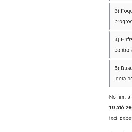
3) Foqu
progre
4) Enf
control
5) Busq
ideia 
No fim, 
19 até 26
facilidad