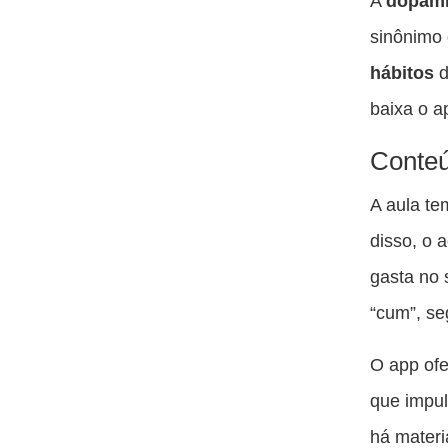
A
dopam
sinônimo 
hábitos
d
baixa o a
Conteú
A aula t
disso, o 
gasta no 
“cum”, se
O app ofe
que impul
há materi