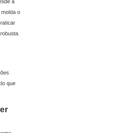
esde a
 molda o
raticar
robusta.
ções
clo que
er