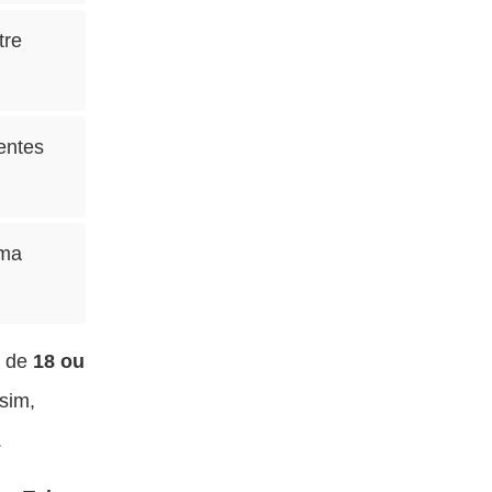
tre
entes
uma
o de
18 ou
sim,
.