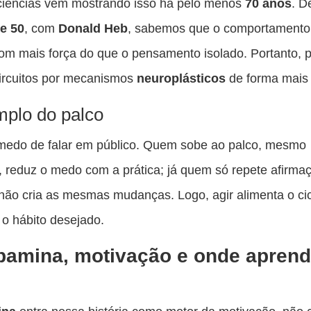
ciências vêm mostrando isso há pelo menos
70 anos
. D
e 50
, com
Donald Heb
, sabemos que o comportamento
om mais força do que o pensamento isolado. Portanto, p
ircuitos por mecanismos
neuroplásticos
de forma mais 
plo do palco
medo de falar em público. Quem sobe ao palco, mesmo
 reduz o medo com a prática; já quem só repete afirma
 não cria as mesmas mudanças. Logo, agir alimenta o ci
 o hábito desejado.
amina, motivação e onde aprend