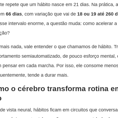
es
te repete que um hábito nasce em 21 dias. Na prática, 
pu
 em
66 dias
, com variação que vai de
18 ou 19 até 260 d
c
sse intervalo enorme, a questão muda: como acelerar a
F
ação?
mais nada, vale entender o que chamamos de hábito. Tr
rtamento semiautomatizado, de pouco esforço mental,
em pensar em cada marcha. Por isso, ele consome menos
uentemente, tende a durar mais.
o o cérebro transforma rotina e
o
de vista neural, hábitos ficam em circuitos que convers