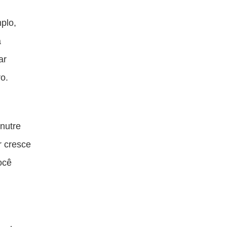
plo,
à
ar
ro.
nutre
r cresce
ocê