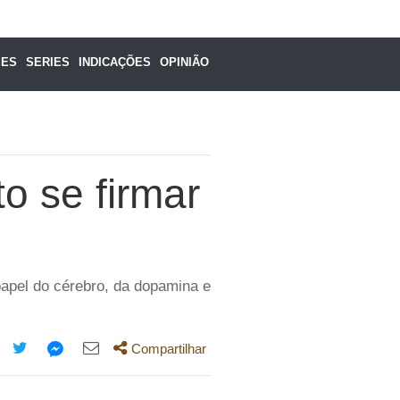
MES
SERIES
INDICAÇÕES
OPINIÃO
o se firmar
papel do cérebro, da dopamina e
Compartilhar
mpartilhe
Compartilhe
Compartilhe
Compartilhe