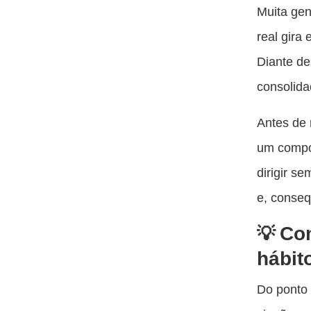
Muita gen
real gira
Diante de
consolid
Antes de 
um compo
dirigir s
e, conseq
Com
hábit
Do ponto 