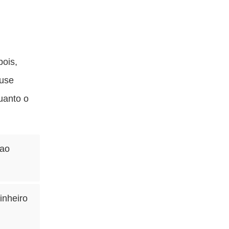
pois,
 use
quanto o
 ao
inheiro