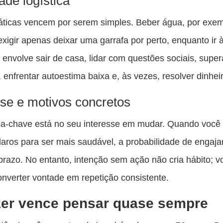
ade logística
áticas vencem por serem simples. Beber água, por exem
xigir apenas deixar uma garrafa por perto, enquanto ir 
envolve sair de casa, lidar com questões sociais, super
 enfrentar autoestima baixa e, às vezes, resolver dinhei
sse e motivos concretos
a-chave está no seu interesse em mudar. Quando você 
laros para ser mais saudável, a probabilidade de engaja
prazo. No entanto, intenção sem ação não cria hábito; v
onverter vontade em repetição consistente.
zer vence pensar quase sempre