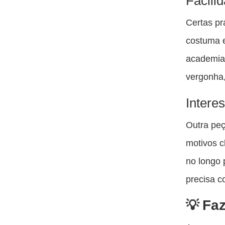
Facilid
Certas pr
costuma e
academia 
vergonha,
Intere
Outra peç
motivos c
no longo 
precisa c
Fa