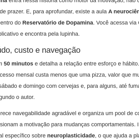
ina
entra nessa história como motor da motivação, não
de prazer. E, para aprofundar, existe a aula
A neurociê
entro do
Reservatório de Dopamina
. Você acessa via
plicativo e encontra pela lupinha.
do, custo e navegação
em
50 minutos
e detalha a relação entre esforço e hábito
acesso mensal custa menos que uma pizza, valor que mu
sábado e domingo com cervejas e, para alguns, até fu
gundo o autor.
rece navegabilidade agradável e organiza um pool de 
sionam a motivação para mudanças comportamentais. I
al específico sobre
neuroplasticidade
, o que ajuda a pl