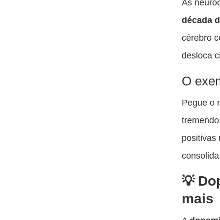
As neuro
década d
cérebro c
desloca c
O exem
Pegue o 
tremendo,
positivas
consolida
Dop
mais