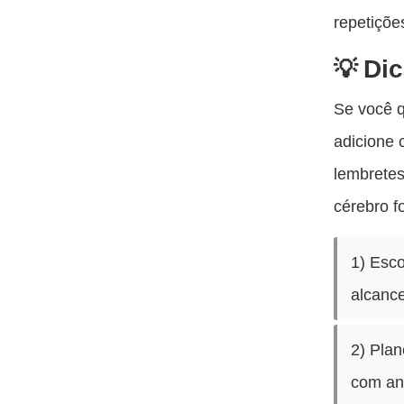
repetiçõe
Dic
Se você q
adicione 
lembretes
cérebro f
1) Esco
alcance
2) Plan
com an