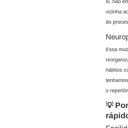
si, não 
vizinha a
do proces
Neurop
Essa mud
reorganiz
hábitos 
tenhamos 
o repertór
Por
rápid