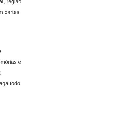
al
, região
m partes
e
emórias e
e
paga todo