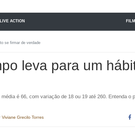
X24 Notícias
LIVE ACTION
FIL
o se firmar de verdade
po leva para um hábit
 média é 66, com variação de 18 ou 19 até 260. Entenda o 
r
Viviane Grecilo Torres
Co