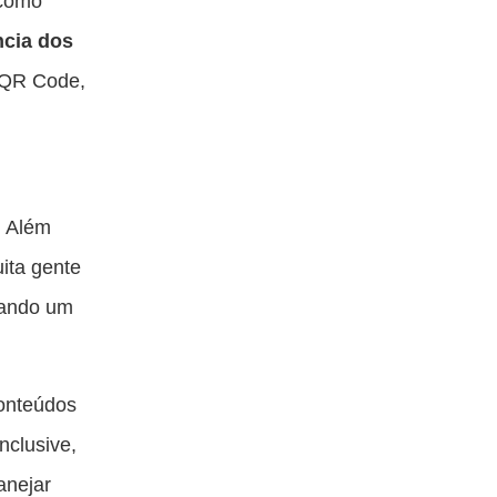
 como
ncia dos
 QR Code,
. Além
ita gente
mando um
conteúdos
nclusive,
anejar