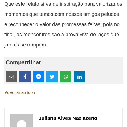
Que este relato sirva de inspiração para valorizar os
momentos que temos com nossos amigos peludos
e reconhecer o valor das promessas feitas, pois no
final, os reencontros são a prova viva de laços que
jamais se rompem.
Compartilhar
Estes
links
Compartilhe
Compartilhe
Compartilhe
Compartilhe
Compartilhe
Compartilhe
são
Voltar ao topo
esta
esta
esta
esta
esta
esta
para
publicação
publicação
publicação
publicação
publicação
publicação
links
com
com
com
com
com
com
de
Juliana Alves Naziazeno
Email
Facebook
Twitter
WhatsApp
LinkedIn
Messenger
sites