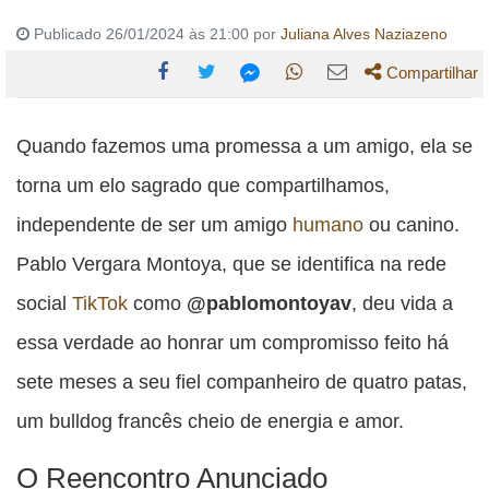
Publicado 26/01/2024 às 21:00 por
Juliana Alves Naziazeno
Compartilhar
Compartilhe
Compartilhe
Compartilhe
Compartilhe
Compartilhe
esta
esta
esta
esta
Quando fazemos uma promessa a um amigo, ela se
esta
publicação
publicação
publicação
publicação
publicação
torna um elo sagrado que compartilhamos,
com
com
com
com
com
independente de ser um amigo
humano
ou canino.
Facebook
Twitter
WhatsApp
Email
Messenger
Pablo Vergara Montoya, que se identifica na rede
social
TikTok
como
@pablomontoyav
, deu vida a
essa verdade ao honrar um compromisso feito há
sete meses a seu fiel companheiro de quatro patas,
um bulldog francês cheio de energia e amor.
O Reencontro Anunciado