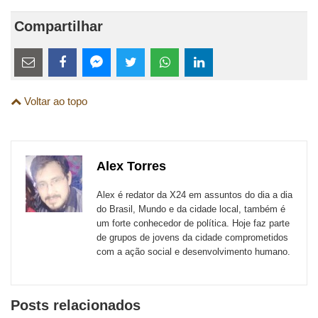
Compartilhar
Estes
links
Compartilhe
Compartilhe
Compartilhe
Compartilhe
Compartilhe
Compartilhe
são
Voltar ao topo
esta
esta
esta
esta
esta
esta
para
publicação
publicação
publicação
publicação
publicação
publicação
links
com
com
com
com
com
com
de
Alex Torres
Email
Facebook
Twitter
WhatsApp
LinkedIn
Messenger
sites
Alex é redator da X24 em assuntos do dia a dia
externos
do Brasil, Mundo e da cidade local, também é
um forte conhecedor de política. Hoje faz parte
de
de grupos de jovens da cidade comprometidos
redes
com a ação social e desenvolvimento humano.
sociais
Posts relacionados