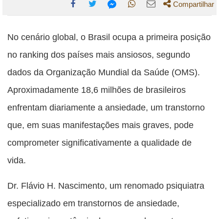
Compartilhar
Compartilhe
Compartilhe
Compartilhe
Compartilhe
Compartilhe
esta
esta
esta
esta
No cenário global, o Brasil ocupa a primeira posição
esta
publicação
publicação
publicação
publicação
publicação
no ranking dos países mais ansiosos, segundo
com
com
com
com
com
dados da Organização Mundial da Saúde (OMS).
Facebook
Twitter
WhatsApp
Email
Messenger
Aproximadamente 18,6 milhões de brasileiros
enfrentam diariamente a ansiedade, um transtorno
que, em suas manifestações mais graves, pode
comprometer significativamente a qualidade de
vida.
Dr. Flávio H. Nascimento, um renomado psiquiatra
especializado em transtornos de ansiedade,