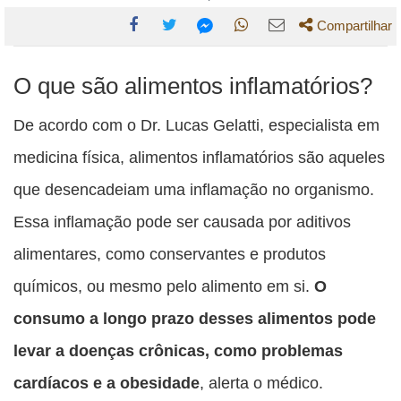
Compartilhar
Compartilhe
Compartilhe
Compartilhe
Compartilhe
Compartilhe
O que são alimentos inflamatórios?
esta
esta
esta
esta
esta
publicação
publicação
publicação
publicação
publicação
De acordo com o Dr. Lucas Gelatti, especialista em
com
com
com
com
com
medicina física, alimentos inflamatórios são aqueles
Facebook
Twitter
WhatsApp
Email
Messenger
que desencadeiam uma inflamação no organismo.
Essa inflamação pode ser causada por aditivos
alimentares, como conservantes e produtos
químicos, ou mesmo pelo alimento em si.
O
consumo a longo prazo desses alimentos pode
levar a doenças crônicas, como problemas
cardíacos e a obesidade
, alerta o médico.