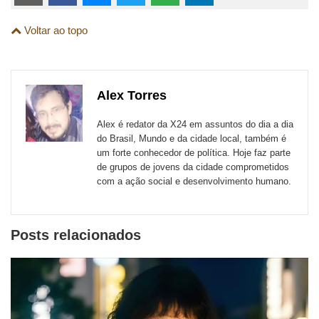
links
Compartilhe
Compartilhe
Compartilhe
Compartilhe
Compartilhe
Compartilhe
são
Voltar ao topo
esta
esta
esta
esta
esta
esta
para
publicação
publicação
publicação
publicação
publicação
publicação
links
com
com
com
com
com
com
de
Alex Torres
Email
Facebook
Twitter
WhatsApp
LinkedIn
Messenger
sites
Alex é redator da X24 em assuntos do dia a dia
externos
do Brasil, Mundo e da cidade local, também é
um forte conhecedor de política. Hoje faz parte
de
de grupos de jovens da cidade comprometidos
redes
com a ação social e desenvolvimento humano.
sociais
Posts relacionados