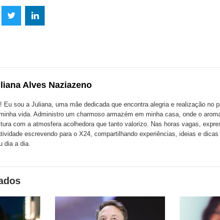
lhe
Compartilhe
Compartilhe
mpartilhe
esta
esta
ta
ão
publicação
publicação
blicação
com
com
m
liana Alves Naziazeno
k
Twitter
LinkedIn
ssenger
! Eu sou a Juliana, uma mãe dedicada que encontra alegria e realização no p
minha vida. Administro um charmoso armazém em minha casa, onde o aroma
tura com a atmosfera acolhedora que tanto valorizo. Nas horas vagas, expr
atividade escrevendo para o X24, compartilhando experiências, ideias e dica
 dia a dia.
nados