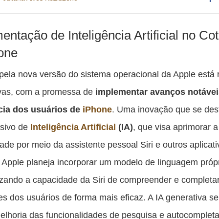
Co
es
entação de Inteligência Artificial no Co
pu
one
c
pela nova versão do sistema operacional da Apple está 
F
ivas, com a promessa de
implementar
avanços notávei
cia dos usuários de
iPhone
. Uma inovação que se des
nsivo de
Inteligência Artificial
(IA)
, que visa aprimorar a
dade por meio da assistente pessoal Siri e outros aplicat
A Apple planeja incorporar um modelo de linguagem própr
izando a capacidade da Siri de compreender e completa
ões dos usuários de forma mais eficaz. A IA generativa s
melhoria das funcionalidades de pesquisa e autocompleta