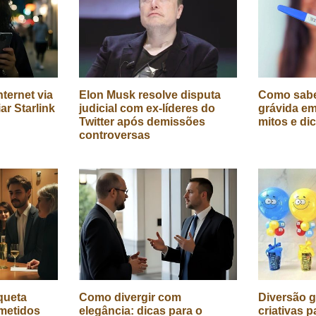
ternet via
Elon Musk resolve disputa
Como sabe
iar Starlink
judicial com ex-líderes do
grávida em
Twitter após demissões
mitos e di
controversas
queta
Como divergir com
Diversão g
metidos
elegância: dicas para o
criativas p