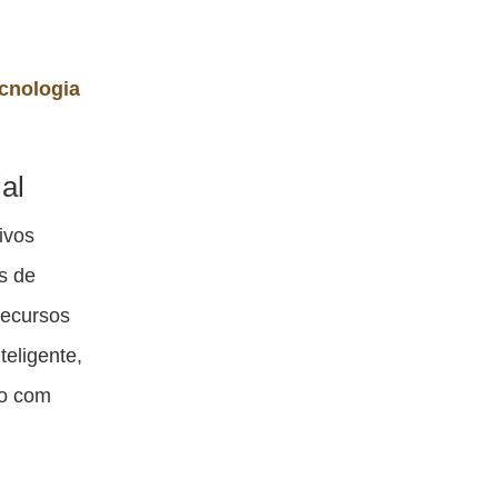
cnologia
al
ivos
s de
recursos
teligente,
io com