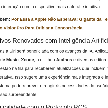
 interação com o dispositivo mais natural e intuitiva.
mbém:
Por Essa a Apple Não Esperava! Gigante da Te
o VisionPro Para Driblar a Concorrência
tivos Renovados com Inteligência Artifici
s a Siri será beneficiada com os avanços da IA. Aplicat
ple Music
,
Xcode
, o utilitário
Atalhos
e diversos editore
estão na fila para receberem atualizações que incluem 
erativa. Isso sugere uma experiência mais integrada e in
stema poderá prever e reagir às necessidades do usuár
isão surpreendente.
ibilidade com o Protocolo RCS