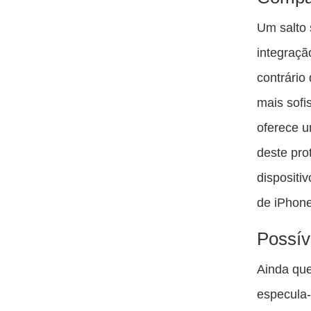
Um salto 
integraç
contrário
mais sofi
oferece u
deste pro
dispositi
de iPhone
Possív
Ainda que
especula-