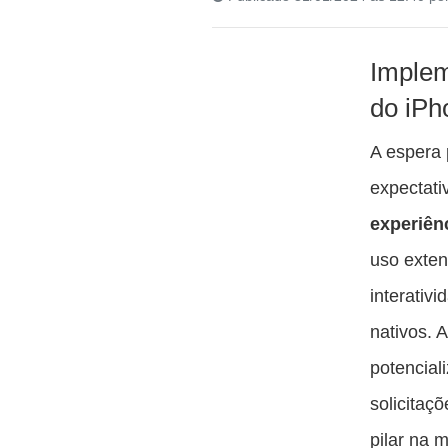
Implem
do iPh
A espera 
expectat
experiên
uso exte
interativi
nativos. 
potencial
solicitaç
pilar na 