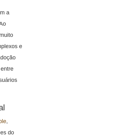
om a
 Ao
muito
mplexos e
adoção
 entre
suários
al
ple
,
des do