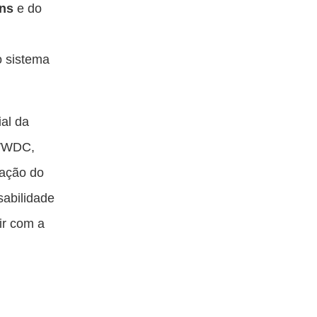
ns
e do
o sistema
al da
 WWDC,
zação do
sabilidade
ir com a