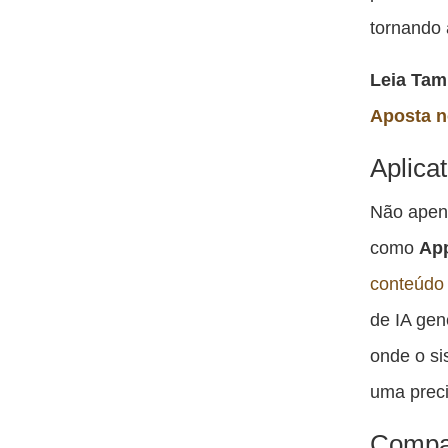
tornando a
Leia Ta
Aposta n
Aplica
Não apena
como
Ap
conteúdo
de IA gen
onde o si
uma prec
Compat