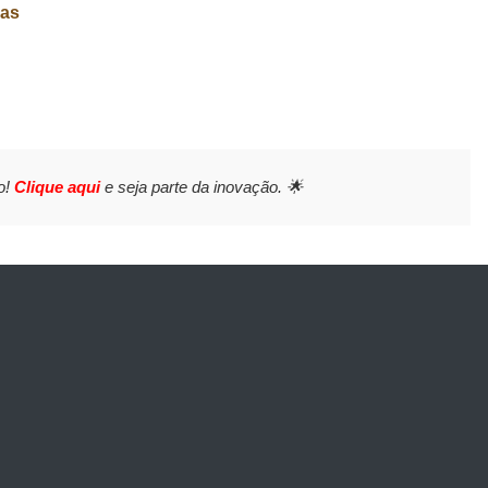
ças
o!
Clique aqui
e seja parte da inovação. 🌟