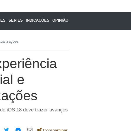
MES
SERIES
INDICAÇÕES
OPINIÃO
tualizações
xperiência
ial e
zações
 do iOS 18 deve trazer avanços
Compartilhar