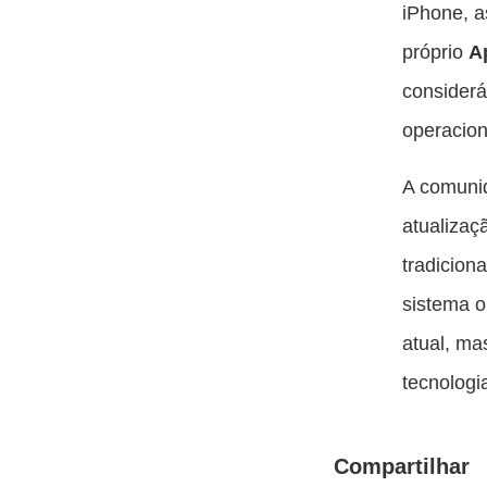
iPhone, a
próprio
A
considerá
operacion
A comunid
atualizaç
tradicion
sistema o
atual, ma
tecnologia
Compartilhar