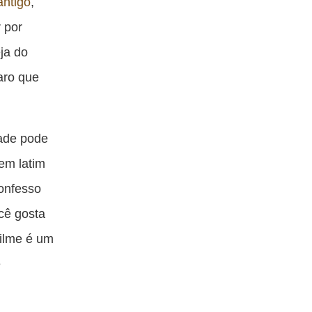
antigo
,
r por
ja do
laro que
dade pode
em latim
confesso
cê gosta
filme é um
e