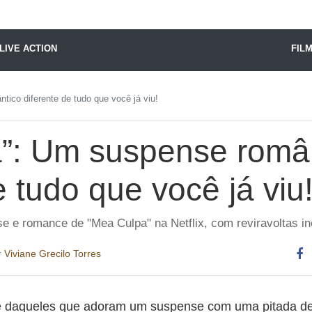
X24 Notícias
LIVE ACTION
FIL
ico diferente de tudo que você já viu!
”: Um suspense româ
e tudo que você já viu
 e romance de "Mea Culpa" na Netflix, com reviravoltas in
r
Viviane Grecilo Torres
Co
es
é daqueles que adoram um suspense com uma pitada d