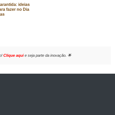
arantida: ideias
ara fazer no Dia
ças
o!
Clique aqui
e seja parte da inovação. 🌟