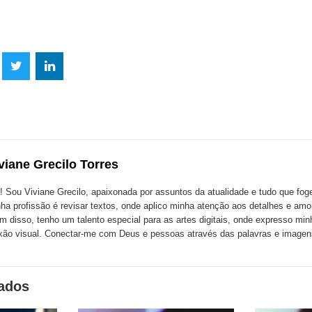
lhe
Compartilhe
Compartilhe
mpartilhe
esta
esta
ta
ão
publicação
publicação
blicação
com
com
m
viane Grecilo Torres
k
Twitter
LinkedIn
ssenger
! Sou Viviane Grecilo, apaixonada por assuntos da atualidade e tudo que foge 
ha profissão é revisar textos, onde aplico minha atenção aos detalhes e amo
m disso, tenho um talento especial para as artes digitais, onde expresso minh
xão visual. Conectar-me com Deus e pessoas através das palavras e image
nados