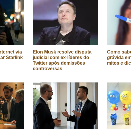
ternet via
Elon Musk resolve disputa
Como sabe
iar Starlink
judicial com ex-líderes do
grávida em
Twitter após demissões
mitos e di
controversas