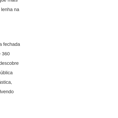
 lenha na
a fechada
e 360
 descobre
ública
stica,
lvendo