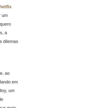
blicação
publicação
publicação
publicação
Netflix
om
com
com
com
er um
acebook
Twitter
Email
Messenger
 quero
s, a
os dilemas
e, ao
olando em
lloy, um
de
que mais