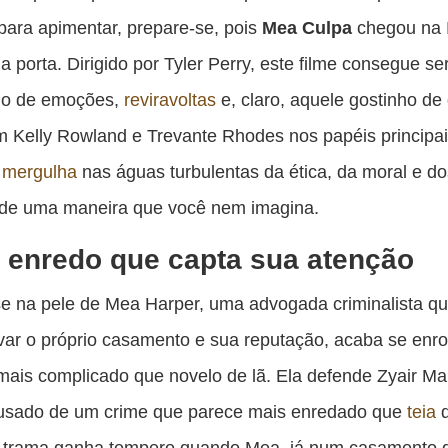
pu
ara apimentar, prepare-se, pois
Mea Culpa
chegou na
c
a porta. Dirigido por Tyler Perry, este filme consegue s
F
eio de emoções,
reviravoltas
e, claro, aquele gostinho de
 Kelly Rowland e Trevante Rhodes nos papéis principai
 mergulha
nas águas turbulentas da ética, da moral e d
 de uma maneira que você nem imagina.
enredo que capta sua atenção
e na pele de Mea Harper, uma advogada criminalista qu
lvar o próprio casamento e sua reputação, acaba se enr
ais complicado que novelo de lã. Ela defende Zyair Ma
acusado de um crime que parece mais enredado que
teia
A trama ganha tempero quando Mea, já num casamento 