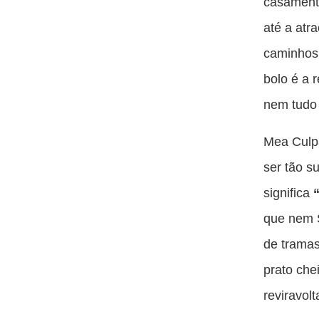
casamento
até a atr
caminhos 
bolo é a 
nem tudo 
Mea Culpa
ser tão s
significa
“
que nem S
de tramas
prato che
reviravol