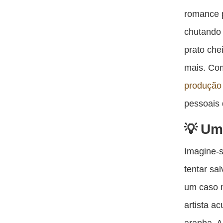
romance p
chutando 
prato ch
mais. Com
produção
pessoais
Um 
Imagine-s
tentar sa
um caso m
artista 
aranha. 