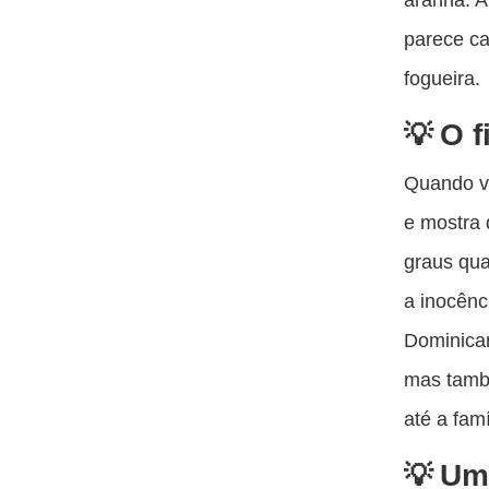
parece ca
fogueira.
O f
Quando vo
e mostra
graus qua
a inocênc
Dominican
mas tamb
até a fam
Um 