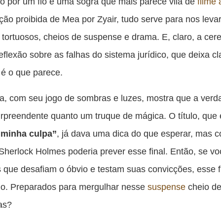
 por um fio e uma sogra que mais parece vilã de
filme 
ação proibida de Mea por Zyair, tudo serve para nos leva
tortuosos, cheios de suspense e drama. E, claro, a cere
reflexão sobre as falhas do sistema jurídico, que deixa c
é o que parece.
, com seu jogo de sombras e luzes, mostra que a ver
urpreendente quanto um truque de mágica. O título, que 
minha culpa”
, já dava uma dica do que esperar, mas 
herlock Holmes poderia prever esse final. Então, se vo
 que desafiam o óbvio e testam suas convicções, esse 
io. Preparados para mergulhar nesse
suspense
cheio d
tas?