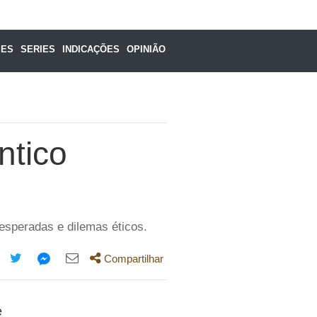
MES
SERIES
INDICAÇÕES
OPINIÃO
ntico
!
esperadas e dilemas éticos.
Compartilhar
mpartilhe
Compartilhe
Compartilhe
Compartilhe
ta
esta
esta
esta
e