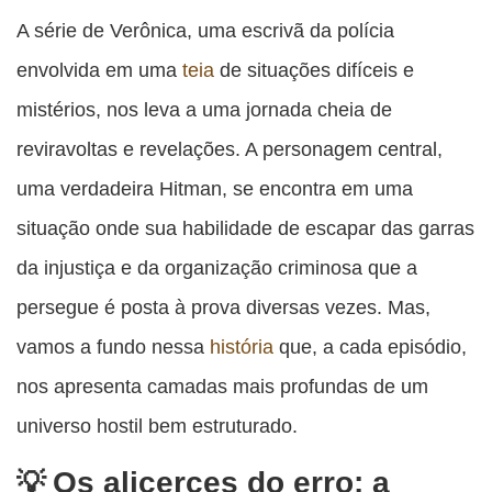
esta
esta
esta
esta
A série de Verônica, uma escrivã da polícia
esta
publicação
publicação
publicação
publicação
publicação
envolvida em uma
teia
de situações difíceis e
com
com
com
com
com
mistérios, nos leva a uma jornada cheia de
Facebook
Twitter
WhatsApp
Email
Messenger
reviravoltas e revelações. A personagem central,
uma verdadeira Hitman, se encontra em uma
situação onde sua habilidade de escapar das garras
da injustiça e da organização criminosa que a
persegue é posta à prova diversas vezes. Mas,
vamos a fundo nessa
história
que, a cada episódio,
nos apresenta camadas mais profundas de um
universo hostil bem estruturado.
Os alicerces do erro: a