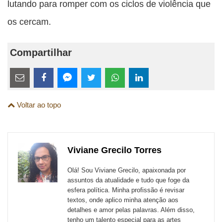
lutando para romper com os ciclos de violência que
os cercam.
Compartilhar
Estes
links
Compartilhe
Compartilhe
Compartilhe
Compartilhe
Compartilhe
Compartilhe
são
Voltar ao topo
esta
esta
esta
esta
esta
esta
para
publicação
publicação
publicação
publicação
publicação
publicação
links
com
com
com
com
com
com
de
Viviane Grecilo Torres
Email
Facebook
Twitter
WhatsApp
LinkedIn
Messenger
sites
Olá! Sou Viviane Grecilo, apaixonada por
externos
assuntos da atualidade e tudo que foge da
esfera política. Minha profissão é revisar
de
textos, onde aplico minha atenção aos
redes
detalhes e amor pelas palavras. Além disso,
tenho um talento especial para as artes