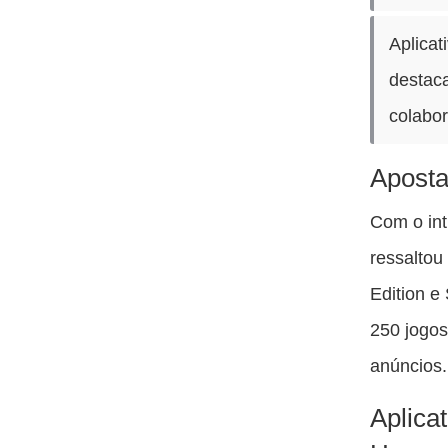
Aplicat
destaca
colabor
Aposta
Com o int
ressaltou
Edition e
250 jogos
anúncios.
Aplica