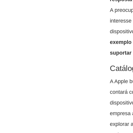
A preocup
interesse
dispositi
exemplo
suportar
Catálo
A Apple b
contará c
dispositi
empresa a
explorar 