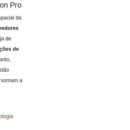
ta
esta
esta
esta
ion Pro
blicação
publicação
publicação
publicação
pacial da
om
com
com
com
lvedores
acebook
Twitter
Email
Messenger
ja de
ções de
anto,
stão
e somam a
ologia