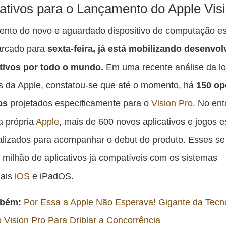
es
ativos para o Lançamento do Apple Vis
pu
nto do novo e aguardado dispositivo de computação es
c
arcado para
sexta-feira, já está mobilizando desenvo
F
ativos por todo o mundo.
Em uma recente análise da lo
os da Apple, constatou-se que até o momento, há
150 op
os
projetados especificamente para o
Vision Pro
. No ent
a própria
Apple
, mais de 600 novos aplicativos e jogos e
alizados para acompanhar o debut do produto. Esses s
 milhão de aplicativos já compatíveis com os sistemas
nais
iOS
e iPadOS.
mbém:
Por Essa a Apple Não Esperava! Gigante da Tecn
 Vision Pro Para Driblar a Concorrência