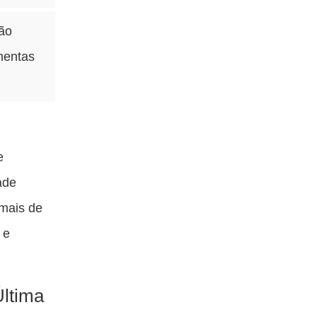
rão
mentas
e
ade
 mais de
 e
Última