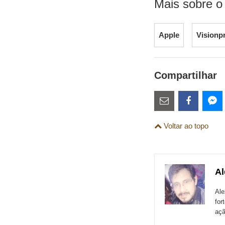
Mais sobre o
Apple
Visionp
Compartilhar
Estes
links
Compartilhe
Comparti
Co
Voltar ao topo
são
esta
esta
es
para
publicação
publicaç
pu
links
com
com
co
Al
de
Email
Faceboo
Me
sites
Ale
for
externos
açã
de