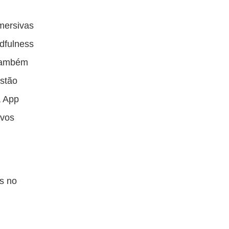
imersivas
dfulness
 também
estão
a App
ivos
as no