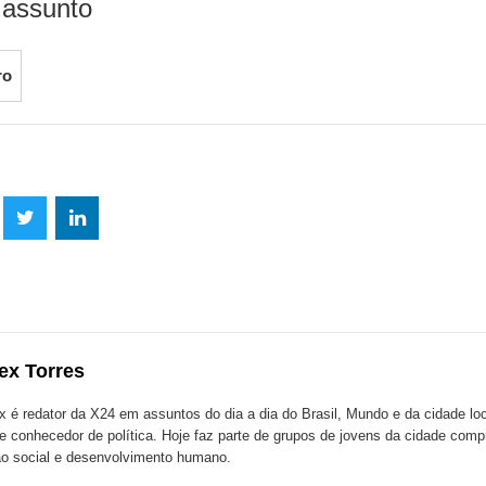
 assunto
ro
lhe
Compartilhe
Compartilhe
mpartilhe
esta
esta
ta
ão
publicação
publicação
blicação
com
com
m
ex Torres
k
Twitter
LinkedIn
ssenger
x é redator da X24 em assuntos do dia a dia do Brasil, Mundo e da cidade l
te conhecedor de política. Hoje faz parte de grupos de jovens da cidade com
o social e desenvolvimento humano.