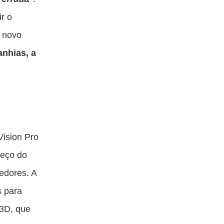
r o
s novo
nhias, a
m
ision Pro
reço do
edores. A
s para
 3D, que