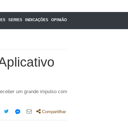
MES
SERIES
INDICAÇÕES
OPINIÃO
Aplicativo
a receber um grande impulso com
Compartilhar
mpartilhe
Compartilhe
Compartilhe
Compartilhe