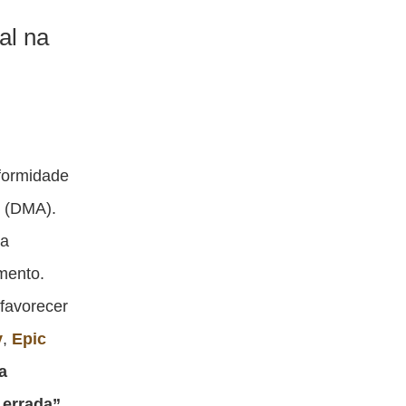
al na
nformidade
t (DMA).
 a
amento.
 favorecer
y
,
Epic
a
 errada”
.