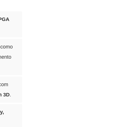
 PGA
, como
mento
 com
m 3D
.
y,