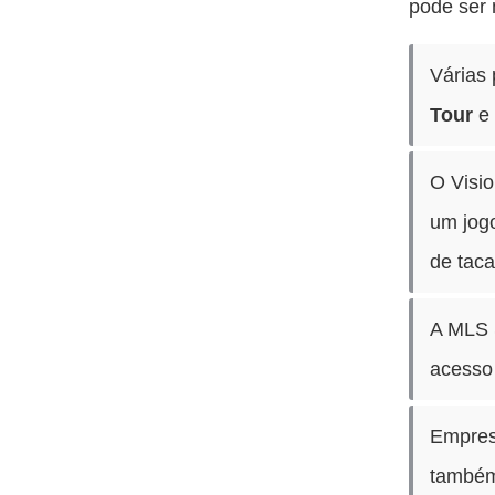
pode ser 
Várias
Tour
e 
O Visio
um jogo
de tac
A MLS S
acesso
Empres
também 