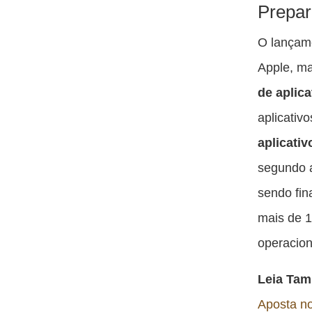
Prepar
O lançame
Apple, m
de aplic
aplicativ
aplicativ
segundo 
sendo fin
mais de 1
operacio
Leia Ta
Aposta no