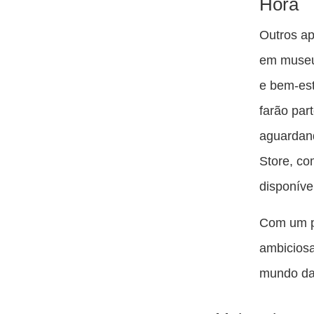
Hora
Outros ap
em museus
e bem-est
farão par
aguardand
Store, c
disponíve
Com um po
ambiciosa
mundo da 