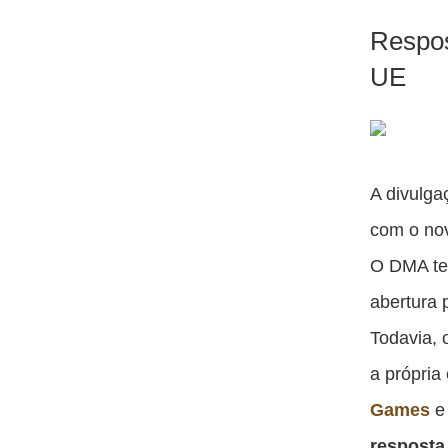
Respos
UE
A divulga
com o nov
O DMA tem
abertura 
Todavia, 
a própria
Games
resposta